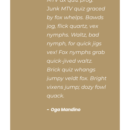
MTV ax quiz prog.
Junk MTV quiz graced
by fox whelps. Bawds
jog, flick quartz, vex
nymphs. Waltz, bad
nymph, for quick jigs
vex! Fox nymphs grab
quick-jived waltz.
Brick quiz whangs
jumpy veldt fox. Bright
vixens jump; dozy fowl
quack.
Oga Mandino